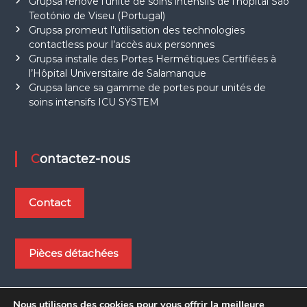
Grupsa rénove l’unité de soins intensifs de l’hôpital São
t
Teotónio de Viseu (Portugal)
m
o
Grupsa promeut l’utilisation des technologies
y
contactless pour l’accès aux personnes
e
Grupsa installe des Portes Hermétiques Certifiées à
n
l’Hôpital Universitaire de Salamanque
s
Grupsa lance sa gamme de portes pour unités de
d
soins intensifs ICU SYSTEM
e
t
r
a
n
Contactez-nous
s
p
o
r
Contact
t
.
Pièces détachées
Nous utilisons des cookies pour vous offrir la meilleure