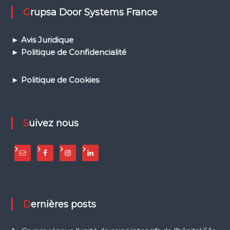
t
Grupsa Door Systems France
è
m
e
s
►
Avis Juridique
A
► Politique de Confidencialité
P
G
/
► Politique de Cookies
P
S
D
p
Suivez nous
o
u
r
b
u
s
(
B
R
Dernières posts
T
)
e