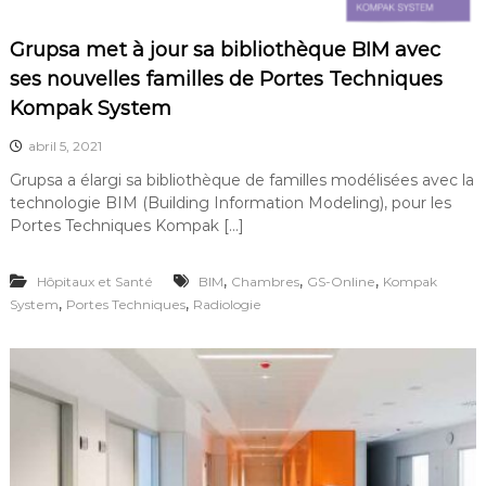
F
r
t
r
Grupsa met à jour sa bibliothèque BIM avec
e
a
s
ses nouvelles familles de Portes Techniques
n
t
Kompak System
o
c
u
e
abril 5, 2021
r
n
Grupsa a élargi sa bibliothèque de familles modélisées avec la
a
technologie BIM (Building Information Modeling), pour les
n
Portes Techniques Kompak […]
t
e
s
,
,
,
Hôpitaux et Santé
BIM
Chambres
GS-Online
Kompak
,
,
,
System
Portes Techniques
Radiologie
p
o
r
t
e
s
a
u
t
o