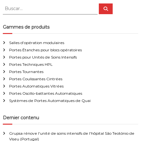
C
B
B
U
u
u
s
e
s
c
t
a
c
Gammes de produits
a
r
a
u
r
t
Salles d’opération modulaires
r
:
Portes Étanches pour blocs opératoires
e
s
Portes pour Unités de Soins Intensifs
i
Portes Techniques HPL
n
Portes Tournantes
s
Portes Coulissantes Cintrées
t
a
Portes Automatiques Vitrées
l
Portes Oscillo-battantes Automatiques
l
Systèmes de Portes Automatiques de Quai
a
t
i
Dernier contenu
o
n
s
Grupsa rénove l’unité de soins intensifs de l’hôpital São Teotónio de
p
Viseu (Portugal)