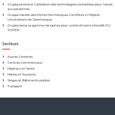
o
Grupsa promeut l’utilisation des technologies contactless pour l’accès
u
aux personnes
r
s
Grupsa installe des Portes Hermétiques Certifiées à l’Hôpital
a
Universitaire de Salamanque
l
Grupsa lance sa gamme de portes pour unités de soins intensifs ICU
l
SYSTEM
e
s
d
Secteurs
'
o
p
Autres Contents
é
Centres Commerciaux
r
Hôpitaux et Santé
a
t
Hôtels et Tourisme
i
Sièges et Bâtiments publics
o
Transport
n
e
t
s
y
s