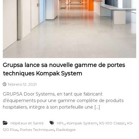
m
a
t
i
q
u
e
s
,
p
o
Grupsa lance sa nouvelle gamme de portes
r
t
techniques Kompak System
e
s
febrero 12, 2021
é
GRUPSA Door Systems, en tant que fabricant
t
a
d’équipements pour une gamme complète de produits
n
hospitaliers, intègre à son portefeuille une […]
c
h
e
,
,
,
Hôpitaux et Santé
HPL
Kompak System
KS-100 Classic
KS-
s
,
,
120 Plus
Portes Techniques
Radiologie
,
I