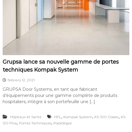
m
a
t
i
q
u
e
s
,
p
o
Grupsa lance sa nouvelle gamme de portes
r
t
techniques Kompak System
e
s
febrero 12, 2021
é
GRUPSA Door Systems, en tant que fabricant
t
a
d’équipements pour une gamme complète de produits
n
hospitaliers, intègre à son portefeuille une […]
c
h
e
,
,
,
Hôpitaux et Santé
HPL
Kompak System
KS-100 Classic
KS-
s
,
,
120 Plus
Portes Techniques
Radiologie
,
I