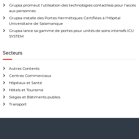
o
Grupsa promeut l’utilisation des technologies contactless pour l’accès
u
aux personnes
r
s
Grupsa installe des Portes Hermétiques Certifiées à l’Hôpital
a
Universitaire de Salamanque
l
Grupsa lance sa gamme de portes pour unités de soins intensifs ICU
l
SYSTEM
e
s
d
Secteurs
'
o
p
Autres Contents
é
Centres Commerciaux
r
Hôpitaux et Santé
a
t
Hôtels et Tourisme
i
Sièges et Bâtiments publics
o
Transport
n
e
t
s
y
s