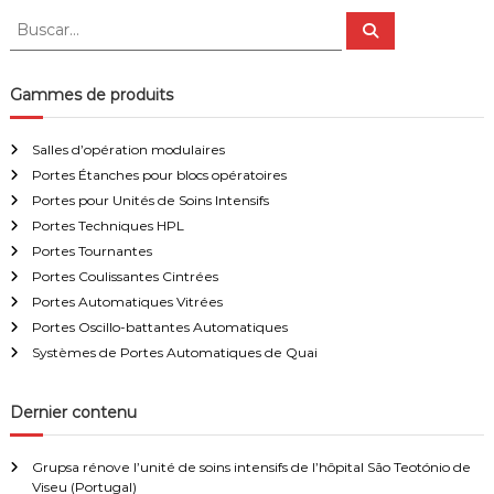
C
B
B
U
u
u
s
e
s
c
t
a
c
Gammes de produits
a
r
a
u
r
t
Salles d’opération modulaires
r
:
Portes Étanches pour blocs opératoires
e
s
Portes pour Unités de Soins Intensifs
i
Portes Techniques HPL
n
Portes Tournantes
s
Portes Coulissantes Cintrées
t
a
Portes Automatiques Vitrées
l
Portes Oscillo-battantes Automatiques
l
Systèmes de Portes Automatiques de Quai
a
t
i
Dernier contenu
o
n
s
Grupsa rénove l’unité de soins intensifs de l’hôpital São Teotónio de
p
Viseu (Portugal)