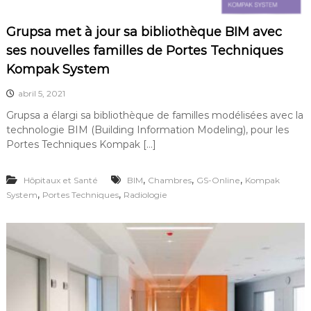
F
r
t
r
Grupsa met à jour sa bibliothèque BIM avec
e
a
s
ses nouvelles familles de Portes Techniques
n
t
Kompak System
o
c
u
e
abril 5, 2021
r
n
Grupsa a élargi sa bibliothèque de familles modélisées avec la
a
technologie BIM (Building Information Modeling), pour les
n
Portes Techniques Kompak […]
t
e
s
,
,
,
Hôpitaux et Santé
BIM
Chambres
GS-Online
Kompak
,
,
,
System
Portes Techniques
Radiologie
p
o
r
t
e
s
a
u
t
o