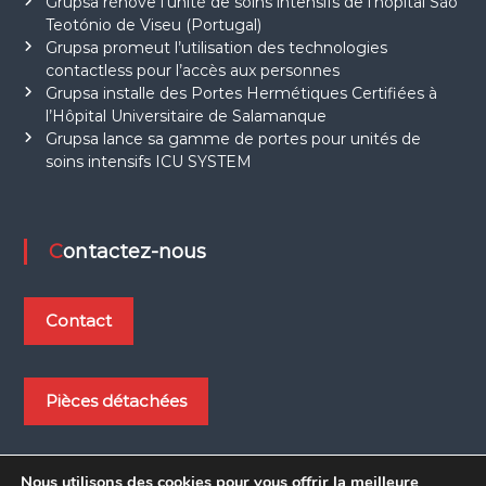
Grupsa rénove l’unité de soins intensifs de l’hôpital São
t
Teotónio de Viseu (Portugal)
m
o
Grupsa promeut l’utilisation des technologies
y
contactless pour l’accès aux personnes
e
Grupsa installe des Portes Hermétiques Certifiées à
n
l’Hôpital Universitaire de Salamanque
s
Grupsa lance sa gamme de portes pour unités de
d
soins intensifs ICU SYSTEM
e
t
r
a
n
Contactez-nous
s
p
o
r
Contact
t
.
Pièces détachées
Nous utilisons des cookies pour vous offrir la meilleure