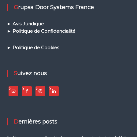
t
Grupsa Door Systems France
è
m
e
s
►
Avis Juridique
A
► Politique de Confidencialité
P
G
/
► Politique de Cookies
P
S
D
p
Suivez nous
o
u
r
b
u
s
(
B
R
Dernières posts
T
)
e