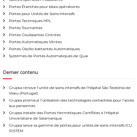
:
m
Portes Étanches pour blocs opératoires
a
Portes pour Unités de Soins Intensifs
t
Portes Techniques HPL
i
q
Portes Tournantes
u
Portes Coulissantes Cintrées
e
Portes Automatiques Vitrées
s
,
Portes Oscillo-battantes Automatiques
p
Systèmes de Portes Automatiques de Quai
o
r
t
Dernier contenu
e
s
é
Grupsa rénove l’unité de soins intensifs de l’hôpital São Teotónio de
t
Viseu (Portugal)
a
Grupsa promeut l’utilisation des technologies contactless pour l’accès
n
aux personnes
c
Grupsa installe des Portes Hermétiques Certifiées à l’Hôpital
h
Universitaire de Salamanque
e
Grupsa lance sa gamme de portes pour unités de soins intensifs ICU
s
SYSTEM
,
I