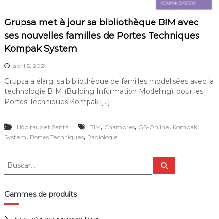
F
r
t
r
Grupsa met à jour sa bibliothèque BIM avec
e
a
s
ses nouvelles familles de Portes Techniques
n
t
Kompak System
o
c
u
e
abril 5, 2021
r
n
Grupsa a élargi sa bibliothèque de familles modélisées avec la
a
technologie BIM (Building Information Modeling), pour les
n
Portes Techniques Kompak […]
t
e
s
,
,
,
Hôpitaux et Santé
BIM
Chambres
GS-Online
Kompak
,
,
,
System
Portes Techniques
Radiologie
p
o
r
B
B
t
u
u
e
s
s
s
c
a
a
c
Gammes de produits
r
u
a
t
r
o
Salles d’opération modulaires