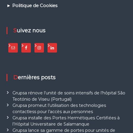
o
► Politique de Cookies
u
r
s
a
l
Suivez nous
l
e
s
d
'
o
p
é
r
Dernières posts
a
t
i
Grupsa rénove l’unité de soins intensifs de l’hôpital São
o
Teotónio de Viseu (Portugal)
n
Grupsa promeut l’utilisation des technologies
e
contactless pour l’accès aux personnes
t
Grupsa installe des Portes Hermétiques Certifiées à
s
y
l’Hôpital Universitaire de Salamanque
s
Grupsa lance sa gamme de portes pour unités de