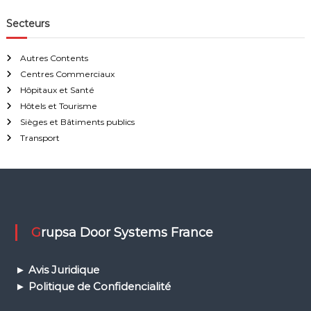
C
Secteurs
U
e
t
Autres Contents
a
Centres Commerciaux
u
t
Hôpitaux et Santé
r
Hôtels et Tourisme
e
Sièges et Bâtiments publics
s
i
Transport
n
s
t
a
l
l
a
Grupsa Door Systems France
t
i
o
►
Avis Juridique
n
► Politique de Confidencialité
s
p